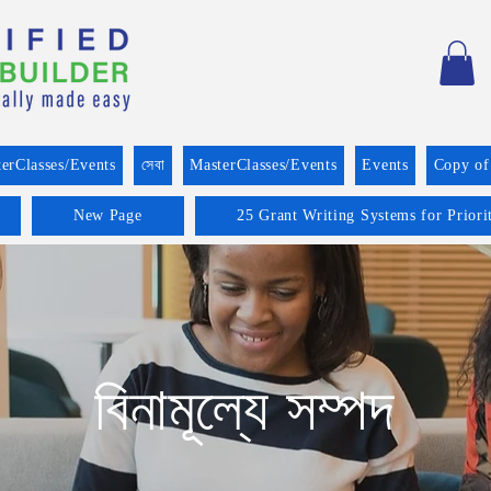
erClasses/Events
সেবা
MasterClasses/Events
Events
Copy of
New Page
25 Grant Writing Systems for Prior
বিনামূল্যে সম্পদ