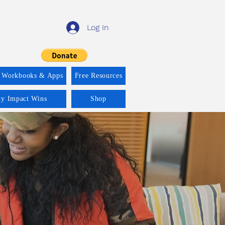
Log In
 Workbooks & Apps
Free Resources
ity Impact Wins
Shop