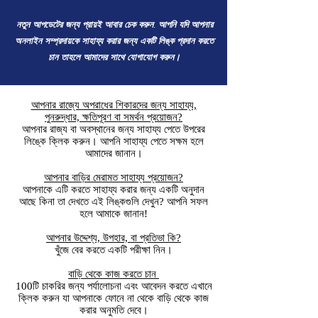
নতুন আপডেটের জন্য প্রায়ই আবার চেক করুন. আপনি যদি আপনার
অনলাইন সম্প্রদায়কে সাহায্য করার জন্য একটি লিঙ্ক প্রদান করতে
চান তাহলে আমাদের সাথে যোগাযোগ করুন।
আপনার রাজ্যে অপরাধের শিকারদের জন্য সাহায্য,
পুনরুদ্ধার, ক্ষতিপূরণ বা সমর্থন প্রয়োজন?
আপনার রাজ্য বা অবস্থানের জন্য সাহায্য পেতে উপরের
লিঙ্কে ক্লিক করুন। আপনি সাহায্য পেতে সক্ষম হলে
আমাদের জানান।
আপনার বাড়ির মেরামত সাহায্য প্রয়োজন?
আপনাকে এটি করতে সাহায্য করার জন্য একটি অনুদান
আছে কিনা তা দেখতে এই লিঙ্কগুলি দেখুন? আপনি সফল
হলে আমাকে জানান!
আপনার উদ্দেশ্য, উপহার, বা প্রতিভা কি?
খুঁজে বের করতে একটি পরীক্ষা নিন।
বাড়ি থেকে কাজ করতে চান
100টি চাকরির জন্য পর্যালোচনা এবং আবেদন করতে এখানে
ক্লিক করুন যা আপনাকে ফোনে না থেকে বাড়ি থেকে কাজ
করার অনুমতি দেবে।