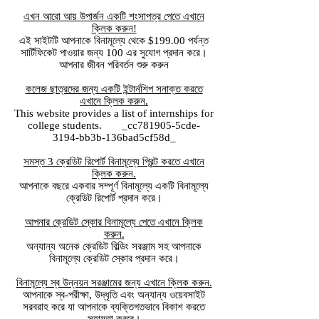
এখন আরো আয় উপার্জন একটি শংসাপত্র পেতে এখানে
ক্লিক করুন!
এই সাইটটি আপনাকে বিনামূল্যে থেকে $199.00 পর্যন্ত
সার্টিফিকেট পাওয়ার জন্য 100 এর সুযোগ প্রদান করে।
আপনার জীবন পরিবর্তন শুরু করুন
কলেজ ছাত্রদের জন্য একটি ইন্টার্নশিপ সনাক্ত করতে
এখানে ক্লিক করুন.
This website provides a list of internships for
college students. _cc781905-5cde-
3194-bb3b-136bad5cf58d_
সমস্ত 3 ক্রেডিট রিপোর্ট বিনামূল্যে প্রিন্ট করতে এখানে
ক্লিক করুন.
আপনাকে বছরে একবার সম্পূর্ণ বিনামূল্যে একটি বিনামূল্যে
ক্রেডিট রিপোর্ট প্রদান করে।
আপনার ক্রেডিট স্কোর বিনামূল্যে পেতে এখানে ক্লিক
করুন.
অন্যান্য অনেক ক্রেডিট বিল্ডিং সরঞ্জাম সহ আপনাকে
বিনামূল্যে ক্রেডিট স্কোর প্রদান করে।
বিনামূল্যে স্ব উন্নয়ন সরঞ্জামের জন্য এখানে ক্লিক করুন.
আপনাকে স্ব-পরীক্ষা, উদ্ধৃতি এবং অন্যান্য ওয়েবসাইট
সরবরাহ করে যা আপনাকে ব্যক্তিগতভাবে বিকাশ করতে
সহায়তা করবে।