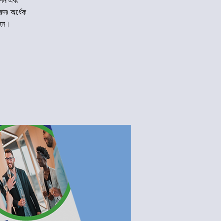
মিশন এবং
ন৷ অর্ধেক
 হন।