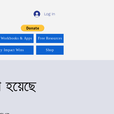
Log In
 Workbooks & Apps
Free Resources
ity Impact Wins
Shop
া হয়েছে