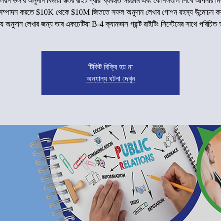
মিলিয়ন ডলার অনুদান বিজয়ী ডক্টর রাইট দ্বারা ব্যবহৃত সরঞ্জাম এবং কৌশলগুলি শিখে আপনার 
লি সম্পাদন করতে $10K থেকে $10M জিততে সফল অনুদান লেখার গোপন রহস্য উন্মোচন করু
়ে অনুদান লেখার জন্য তার একচেটিয়া B-4 ক্যানভাস গ্রান্ট রাইটিং সিস্টেমের সাথে পরিচিত
টিকিট বিক্রি হয় না
অন্যান্য ঘটনা দেখুন