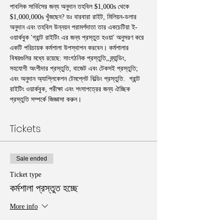
পাবলিক সার্ভিসের জন্য অনুদান তহবিল $1,000s থেকে 
$1,000,000s খুঁজছেন? ডঃ বারবারা রাইট, মিলিয়ন-ডলার 
অনুদান এবং তহবিল উন্নয়ন পরামর্শদাতা তার একচেটিয়া ই-
ওয়ার্কবুক 'গ্রান্ট রাইটিং এর জন্য প্রস্তুত হওয়া' অনুসরণ করে 
একটি পরিচায়ক কর্মশালা উপস্থাপন করবেন। কর্মশালার 
বিষয়গুলির মধ্যে রয়েছে: সাংগঠনিক প্রস্তুতি, ব্র্যান্ডিং, 
সহযোগী অংশীদার প্রস্তুতি, বাজেট এবং টেকসই প্রস্তুতি; 
এবং অনুদান অ্যাপ্লিকেশন টেমপ্লেট বিল্ডিং প্রস্তুতি.  গ্রান্ট 
রাইটিং ওয়ার্কবুক, পরীক্ষা এবং শংসাপত্রের জন্য ঐচ্ছিক 
প্রস্তুতি সম্পর্কে জিজ্ঞাসা করুন।
Tickets
Sale ended
Ticket type
কর্মশালা প্রস্তুত হচ্ছে
More info