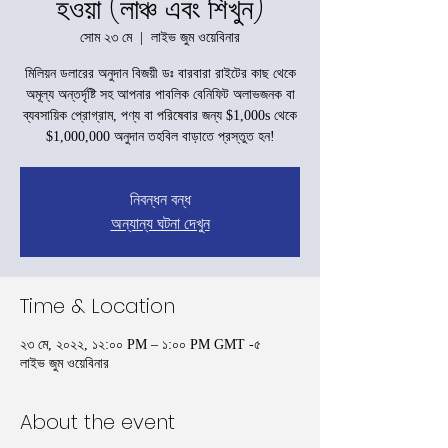
হওয়া (লাঞ্চ এবং শিখুন)
সোম ২৩ মে
  |  
লাইভ জুম ওয়েবিনার
মিলিয়ন ডলারের অনুদান বিজয়ী ডঃ বারবারা রাইটের কাছ থেকে
অমূল্য অন্তর্দৃষ্টি সহ আপনার পাবলিক বেনিফিট অলাভজনক বা
ব্যবসায়িক প্রোগ্রাম, পণ্য বা পরিষেবার জন্য $1,000s থেকে
$1,000,000 অনুদান তহবিল বাড়াতে প্রস্তুত হন!
নিবন্ধন বন্ধ
অন্যান্য ঘটনা দেখুন
Time & Location
২৩ মে, ২০২২, ১২:০০ PM – ১:০০ PM GMT -৫
লাইভ জুম ওয়েবিনার
About the event