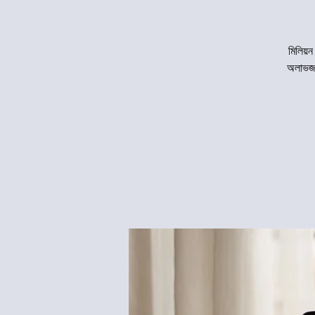
মিলিয়ন
অলাভজন