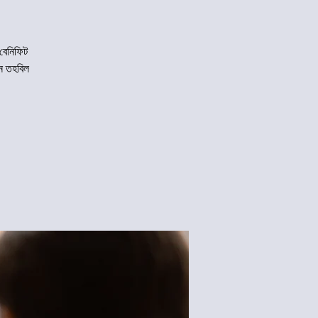
 বেনিফিট
ন তহবিল