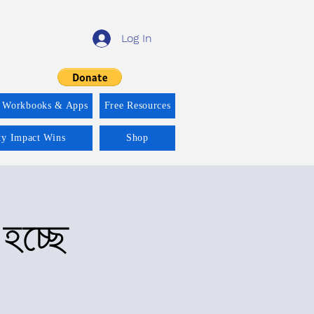
Log In
 Workbooks & Apps
Free Resources
ity Impact Wins
Shop
হচ্ছে