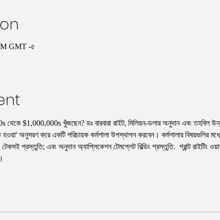
ion
 AM GMT -৫
ent
 থেকে $1,000,000s খুঁজছেন? ডঃ বারবারা রাইট, মিলিয়ন-ডলার অনুদান এবং তহবিল উন্নয়
্তুত হওয়া' অনুসরণ করে একটি পরিচায়ক কর্মশালা উপস্থাপন করবেন। কর্মশালার বিষয়গুলির মধ্যে র
কসই প্রস্তুতি; এবং অনুদান অ্যাপ্লিকেশন টেমপ্লেট বিল্ডিং প্রস্তুতি.  গ্রান্ট রাইটিং ওয়ার
ন।