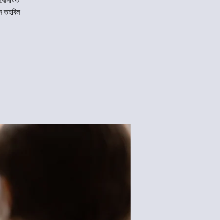
 বেনিফিট
ন তহবিল