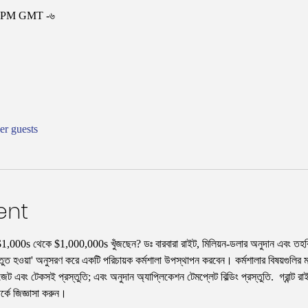
০০ PM GMT -৬
er guests
ent
$1,000s থেকে $1,000,000s খুঁজছেন? ডঃ বারবারা রাইট, মিলিয়ন-ডলার অনুদান এবং তহবিল
্রস্তুত হওয়া' অনুসরণ করে একটি পরিচায়ক কর্মশালা উপস্থাপন করবেন। কর্মশালার বিষয়গুলির ম
াজেট এবং টেকসই প্রস্তুতি; এবং অনুদান অ্যাপ্লিকেশন টেমপ্লেট বিল্ডিং প্রস্তুতি.  গ্রান্ট রাইট
র্কে জিজ্ঞাসা করুন।