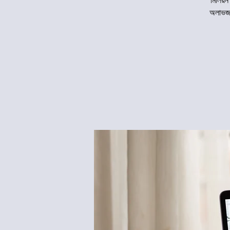
মিলিয়ন
অলাভজন