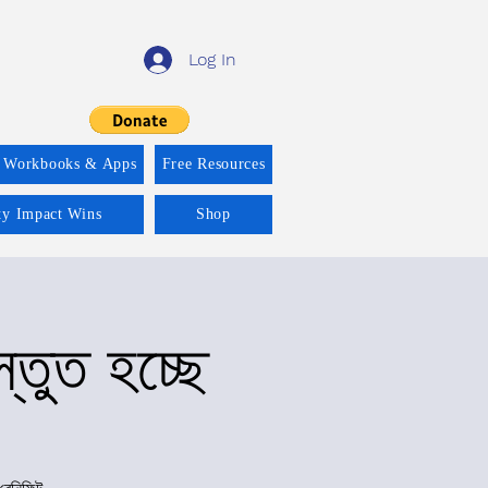
Log In
 Workbooks & Apps
Free Resources
ity Impact Wins
Shop
্তুত হচ্ছে