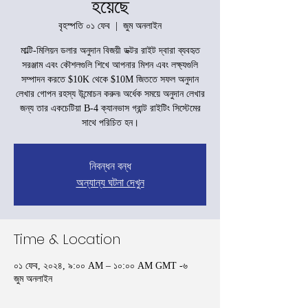
হয়েছে
বৃহস্পতি ০১ ফেব
  |  
জুম অনলাইন
মাল্টি-মিলিয়ন ডলার অনুদান বিজয়ী ডক্টর রাইট দ্বারা ব্যবহৃত
সরঞ্জাম এবং কৌশলগুলি শিখে আপনার মিশন এবং লক্ষ্যগুলি
সম্পাদন করতে $10K থেকে $10M জিততে সফল অনুদান
লেখার গোপন রহস্য উন্মোচন করুন৷ অর্ধেক সময়ে অনুদান লেখার
জন্য তার একচেটিয়া B-4 ক্যানভাস গ্রান্ট রাইটিং সিস্টেমের
সাথে পরিচিত হন।
নিবন্ধন বন্ধ
অন্যান্য ঘটনা দেখুন
Time & Location
০১ ফেব, ২০২৪, ৯:০০ AM – ১০:০০ AM GMT -৬
জুম অনলাইন