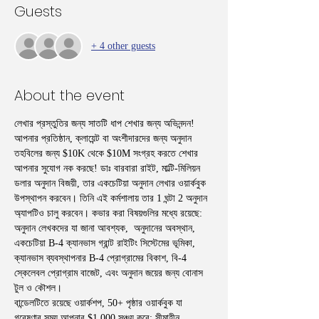
Guests
+ 4 other guests
About the event
লেখার প্রস্তুতির জন্য সাতটি ধাপ শেখার জন্য অভিনন্দন! 
আপনার প্রতিষ্ঠান, ক্লায়েন্ট বা অংশীদারদের জন্য অনুদান 
তহবিলের জন্য $10K থেকে $10M সংগ্রহ করতে শেখার 
আপনার সুযোগ নক করছে! ডাঃ বারবারা রাইট, মাল্টি-মিলিয়ন 
ডলার অনুদান বিজয়ী, তার একচেটিয়া অনুদান লেখার ওয়ার্কবুক 
উপস্থাপন করবেন। তিনি এই কর্মশালায় তার 1 ঘন্টা 2 অনুদান 
অ্যাপটিও চালু করবেন। কভার করা বিষয়গুলির মধ্যে রয়েছে: 
অনুদান লেখকদের যা জানা আবশ্যক,  অনুদানের অবস্থান, 
একচেটিয়া B-4 ক্যানভাস গ্রান্ট রাইটিং সিস্টেমের ভূমিকা, 
ক্যানভাস ব্যবস্থাপনার B-4 প্রোগ্রামের বিকাশ, বি-4 
স্কেলেবল প্রোগ্রাম বাজেট, এবং অনুদান জয়ের জন্য বোনাস 
টুল ও কৌশল।
বান্ডেলটিতে রয়েছে ওয়ার্কশপ, 50+ পৃষ্ঠার ওয়ার্কবুক যা 
গবেষণার সময় আপনার $1,000 সঞ্চয় করে; সীমাহীন 