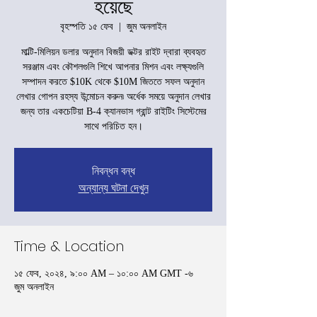
হয়েছে
বৃহস্পতি ১৫ ফেব
  |  
জুম অনলাইন
মাল্টি-মিলিয়ন ডলার অনুদান বিজয়ী ডক্টর রাইট দ্বারা ব্যবহৃত
সরঞ্জাম এবং কৌশলগুলি শিখে আপনার মিশন এবং লক্ষ্যগুলি
সম্পাদন করতে $10K থেকে $10M জিততে সফল অনুদান
লেখার গোপন রহস্য উন্মোচন করুন৷ অর্ধেক সময়ে অনুদান লেখার
জন্য তার একচেটিয়া B-4 ক্যানভাস গ্রান্ট রাইটিং সিস্টেমের
সাথে পরিচিত হন।
নিবন্ধন বন্ধ
অন্যান্য ঘটনা দেখুন
Time & Location
১৫ ফেব, ২০২৪, ৯:০০ AM – ১০:০০ AM GMT -৬
জুম অনলাইন