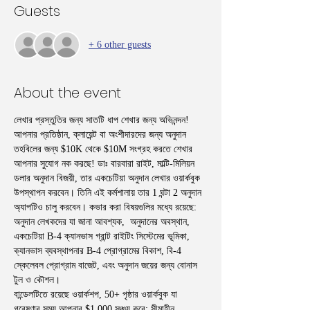
Guests
+ 6 other guests
About the event
লেখার প্রস্তুতির জন্য সাতটি ধাপ শেখার জন্য অভিনন্দন! 
আপনার প্রতিষ্ঠান, ক্লায়েন্ট বা অংশীদারদের জন্য অনুদান 
তহবিলের জন্য $10K থেকে $10M সংগ্রহ করতে শেখার 
আপনার সুযোগ নক করছে! ডাঃ বারবারা রাইট, মাল্টি-মিলিয়ন 
ডলার অনুদান বিজয়ী, তার একচেটিয়া অনুদান লেখার ওয়ার্কবুক 
উপস্থাপন করবেন। তিনি এই কর্মশালায় তার 1 ঘন্টা 2 অনুদান 
অ্যাপটিও চালু করবেন। কভার করা বিষয়গুলির মধ্যে রয়েছে: 
অনুদান লেখকদের যা জানা আবশ্যক,  অনুদানের অবস্থান, 
একচেটিয়া B-4 ক্যানভাস গ্রান্ট রাইটিং সিস্টেমের ভূমিকা, 
ক্যানভাস ব্যবস্থাপনার B-4 প্রোগ্রামের বিকাশ, বি-4 
স্কেলেবল প্রোগ্রাম বাজেট, এবং অনুদান জয়ের জন্য বোনাস 
টুল ও কৌশল।
বান্ডেলটিতে রয়েছে ওয়ার্কশপ, 50+ পৃষ্ঠার ওয়ার্কবুক যা 
গবেষণার সময় আপনার $1,000 সঞ্চয় করে; সীমাহীন 