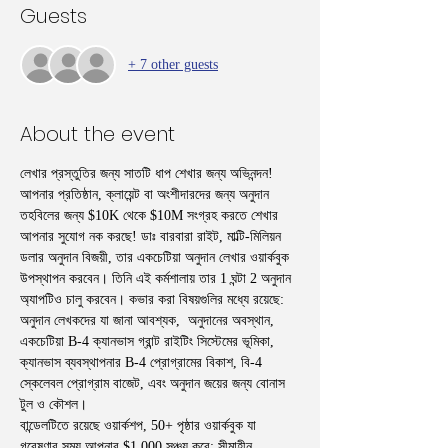
Guests
+ 7 other guests
About the event
লেখার প্রস্তুতির জন্য সাতটি ধাপ শেখার জন্য অভিনন্দন! 
আপনার প্রতিষ্ঠান, ক্লায়েন্ট বা অংশীদারদের জন্য অনুদান 
তহবিলের জন্য $10K থেকে $10M সংগ্রহ করতে শেখার 
আপনার সুযোগ নক করছে! ডাঃ বারবারা রাইট, মাল্টি-মিলিয়ন 
ডলার অনুদান বিজয়ী, তার একচেটিয়া অনুদান লেখার ওয়ার্কবুক 
উপস্থাপন করবেন। তিনি এই কর্মশালায় তার 1 ঘন্টা 2 অনুদান 
অ্যাপটিও চালু করবেন। কভার করা বিষয়গুলির মধ্যে রয়েছে: 
অনুদান লেখকদের যা জানা আবশ্যক,  অনুদানের অবস্থান, 
একচেটিয়া B-4 ক্যানভাস গ্রান্ট রাইটিং সিস্টেমের ভূমিকা, 
ক্যানভাস ব্যবস্থাপনার B-4 প্রোগ্রামের বিকাশ, বি-4 
স্কেলেবল প্রোগ্রাম বাজেট, এবং অনুদান জয়ের জন্য বোনাস 
টুল ও কৌশল।
বান্ডেলটিতে রয়েছে ওয়ার্কশপ, 50+ পৃষ্ঠার ওয়ার্কবুক যা 
গবেষণার সময় আপনার $1,000 সঞ্চয় করে; সীমাহীন 