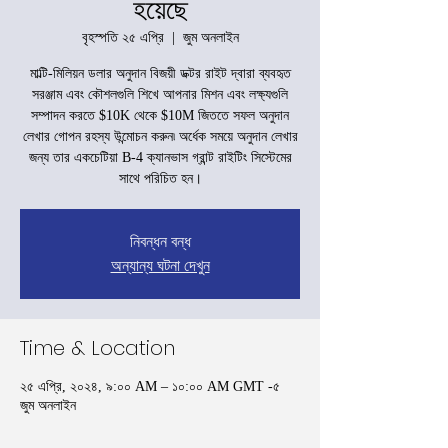
হয়েছে
বৃহস্পতি ২৫ এপ্রি
  |  
জুম অনলাইন
মাল্টি-মিলিয়ন ডলার অনুদান বিজয়ী ডক্টর রাইট দ্বারা ব্যবহৃত
সরঞ্জাম এবং কৌশলগুলি শিখে আপনার মিশন এবং লক্ষ্যগুলি
সম্পাদন করতে $10K থেকে $10M জিততে সফল অনুদান
লেখার গোপন রহস্য উন্মোচন করুন৷ অর্ধেক সময়ে অনুদান লেখার
জন্য তার একচেটিয়া B-4 ক্যানভাস গ্রান্ট রাইটিং সিস্টেমের
সাথে পরিচিত হন।
নিবন্ধন বন্ধ
অন্যান্য ঘটনা দেখুন
Time & Location
২৫ এপ্রি, ২০২৪, ৯:০০ AM – ১০:০০ AM GMT -৫
জুম অনলাইন