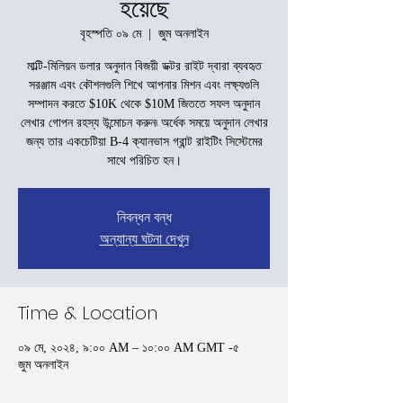
হয়েছে
বৃহস্পতি ০৯ মে
  |  
জুম অনলাইন
মাল্টি-মিলিয়ন ডলার অনুদান বিজয়ী ডক্টর রাইট দ্বারা ব্যবহৃত
সরঞ্জাম এবং কৌশলগুলি শিখে আপনার মিশন এবং লক্ষ্যগুলি
সম্পাদন করতে $10K থেকে $10M জিততে সফল অনুদান
লেখার গোপন রহস্য উন্মোচন করুন৷ অর্ধেক সময়ে অনুদান লেখার
জন্য তার একচেটিয়া B-4 ক্যানভাস গ্রান্ট রাইটিং সিস্টেমের
সাথে পরিচিত হন।
নিবন্ধন বন্ধ
অন্যান্য ঘটনা দেখুন
Time & Location
০৯ মে, ২০২৪, ৯:০০ AM – ১০:০০ AM GMT -৫
জুম অনলাইন