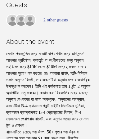
Guests
+ 2 other guests
About the event
লেখার প্রস্তুতির জন্য সাতটি ধাপ শেখার জন্য অভিনন্দন! 
আপনার প্রতিষ্ঠান, ক্লায়েন্ট বা অংশীদারদের জন্য অনুদান 
তহবিলের জন্য $10K থেকে $10M সংগ্রহ করতে শেখার 
আপনার সুযোগ নক করছে! ডাঃ বারবারা রাইট, মাল্টি-মিলিয়ন 
ডলার অনুদান বিজয়ী, তার একচেটিয়া অনুদান লেখার ওয়ার্কবুক 
উপস্থাপন করবেন। তিনি এই কর্মশালায় তার 1 ঘন্টা 2 অনুদান 
অ্যাপটিও চালু করবেন। কভার করা বিষয়গুলির মধ্যে রয়েছে: 
অনুদান লেখকদের যা জানা আবশ্যক,  অনুদানের অবস্থান, 
একচেটিয়া B-4 ক্যানভাস গ্রান্ট রাইটিং সিস্টেমের ভূমিকা, 
ক্যানভাস ব্যবস্থাপনার B-4 প্রোগ্রামের বিকাশ, বি-4 
স্কেলেবল প্রোগ্রাম বাজেট, এবং অনুদান জয়ের জন্য বোনাস 
টুল ও কৌশল।
বান্ডেলটিতে রয়েছে ওয়ার্কশপ, 50+ পৃষ্ঠার ওয়ার্কবুক যা 
গবেষণার সময় আপনার $1,000 সঞ্চয় করে; সীমাহীন 