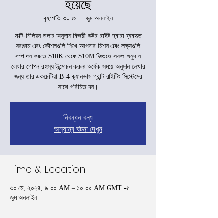
হয়েছে
বৃহস্পতি ৩০ মে
  |  
জুম অনলাইন
মাল্টি-মিলিয়ন ডলার অনুদান বিজয়ী ডক্টর রাইট দ্বারা ব্যবহৃত
সরঞ্জাম এবং কৌশলগুলি শিখে আপনার মিশন এবং লক্ষ্যগুলি
সম্পাদন করতে $10K থেকে $10M জিততে সফল অনুদান
লেখার গোপন রহস্য উন্মোচন করুন৷ অর্ধেক সময়ে অনুদান লেখার
জন্য তার একচেটিয়া B-4 ক্যানভাস গ্রান্ট রাইটিং সিস্টেমের
সাথে পরিচিত হন।
নিবন্ধন বন্ধ
অন্যান্য ঘটনা দেখুন
Time & Location
৩০ মে, ২০২৪, ৯:০০ AM – ১০:০০ AM GMT -৫
জুম অনলাইন