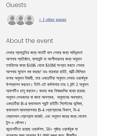
Guests
+ 1 other guests
About the event
লেখার প্রস্তুতির জন্য সাতটি ধাপ শেখার জন্য অভিনন্দন! 
আপনার প্রতিষ্ঠান, ক্লায়েন্ট বা অংশীদারদের জন্য অনুদান 
তহবিলের জন্য $10K থেকে $10M সংগ্রহ করতে শেখার 
আপনার সুযোগ নক করছে! ডাঃ বারবারা রাইট, মাল্টি-মিলিয়ন 
ডলার অনুদান বিজয়ী, তার একচেটিয়া অনুদান লেখার ওয়ার্কবুক 
উপস্থাপন করবেন। তিনি এই কর্মশালায় তার 1 ঘন্টা 2 অনুদান 
অ্যাপটিও চালু করবেন। কভার করা বিষয়গুলির মধ্যে রয়েছে: 
অনুদান লেখকদের যা জানা আবশ্যক,  অনুদানের অবস্থান, 
একচেটিয়া B-4 ক্যানভাস গ্রান্ট রাইটিং সিস্টেমের ভূমিকা, 
ক্যানভাস ব্যবস্থাপনার B-4 প্রোগ্রামের বিকাশ, বি-4 
স্কেলেবল প্রোগ্রাম বাজেট, এবং অনুদান জয়ের জন্য বোনাস 
টুল ও কৌশল।
বান্ডেলটিতে রয়েছে ওয়ার্কশপ, 50+ পৃষ্ঠার ওয়ার্কবুক যা 
গবেষণার সময় আপনার $1,000 সঞ্চয় করে; সীমাহীন 