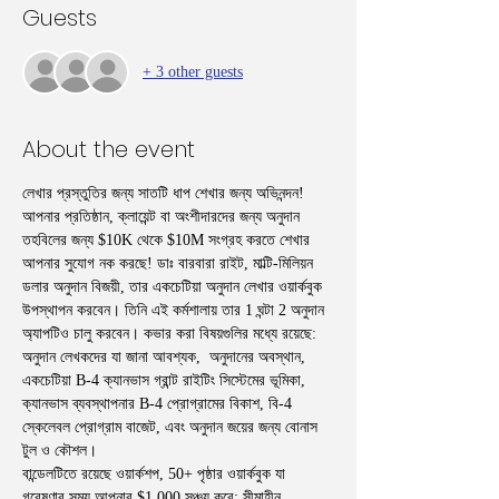
Guests
+ 3 other guests
About the event
লেখার প্রস্তুতির জন্য সাতটি ধাপ শেখার জন্য অভিনন্দন! 
আপনার প্রতিষ্ঠান, ক্লায়েন্ট বা অংশীদারদের জন্য অনুদান 
তহবিলের জন্য $10K থেকে $10M সংগ্রহ করতে শেখার 
আপনার সুযোগ নক করছে! ডাঃ বারবারা রাইট, মাল্টি-মিলিয়ন 
ডলার অনুদান বিজয়ী, তার একচেটিয়া অনুদান লেখার ওয়ার্কবুক 
উপস্থাপন করবেন। তিনি এই কর্মশালায় তার 1 ঘন্টা 2 অনুদান 
অ্যাপটিও চালু করবেন। কভার করা বিষয়গুলির মধ্যে রয়েছে: 
অনুদান লেখকদের যা জানা আবশ্যক,  অনুদানের অবস্থান, 
একচেটিয়া B-4 ক্যানভাস গ্রান্ট রাইটিং সিস্টেমের ভূমিকা, 
ক্যানভাস ব্যবস্থাপনার B-4 প্রোগ্রামের বিকাশ, বি-4 
স্কেলেবল প্রোগ্রাম বাজেট, এবং অনুদান জয়ের জন্য বোনাস 
টুল ও কৌশল।
বান্ডেলটিতে রয়েছে ওয়ার্কশপ, 50+ পৃষ্ঠার ওয়ার্কবুক যা 
গবেষণার সময় আপনার $1,000 সঞ্চয় করে; সীমাহীন 