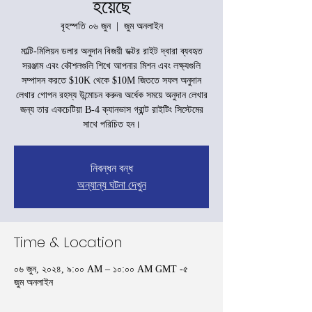
হয়েছে
বৃহস্পতি ০৬ জুন
  |  
জুম অনলাইন
মাল্টি-মিলিয়ন ডলার অনুদান বিজয়ী ডক্টর রাইট দ্বারা ব্যবহৃত
সরঞ্জাম এবং কৌশলগুলি শিখে আপনার মিশন এবং লক্ষ্যগুলি
সম্পাদন করতে $10K থেকে $10M জিততে সফল অনুদান
লেখার গোপন রহস্য উন্মোচন করুন৷ অর্ধেক সময়ে অনুদান লেখার
জন্য তার একচেটিয়া B-4 ক্যানভাস গ্রান্ট রাইটিং সিস্টেমের
সাথে পরিচিত হন।
নিবন্ধন বন্ধ
অন্যান্য ঘটনা দেখুন
Time & Location
০৬ জুন, ২০২৪, ৯:০০ AM – ১০:০০ AM GMT -৫
জুম অনলাইন