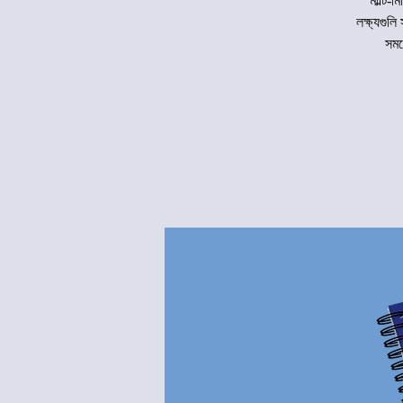
মাল্টি-
লক্ষ্যগু
সময