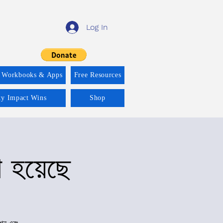
Log In
 Workbooks & Apps
Free Resources
ity Impact Wins
Shop
া হয়েছে