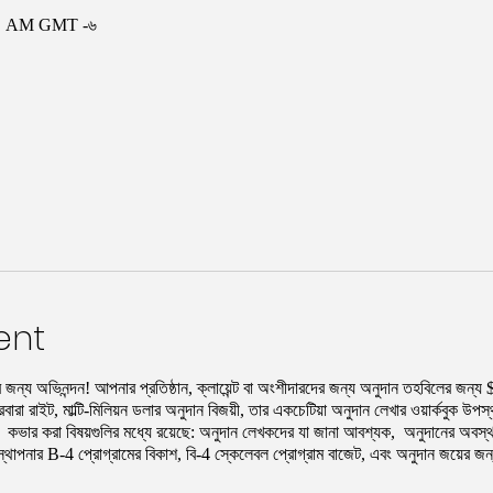
০০ AM GMT -৬
ent
ার জন্য অভিনন্দন! আপনার প্রতিষ্ঠান, ক্লায়েন্ট বা অংশীদারদের জন্য অনুদান তহবিলের
রা রাইট, মাল্টি-মিলিয়ন ডলার অনুদান বিজয়ী, তার একচেটিয়া অনুদান লেখার ওয়ার্কবুক উপ
। কভার করা বিষয়গুলির মধ্যে রয়েছে: অনুদান লেখকদের যা জানা আবশ্যক, অনুদানের অবস্থান
যবস্থাপনার B-4 প্রোগ্রামের বিকাশ, বি-4 স্কেলেবল প্রোগ্রাম বাজেট, এবং অনুদান জয়ের