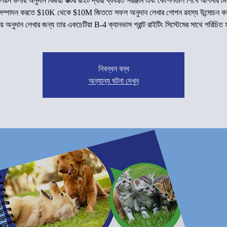
মিলিয়ন ডলার অনুদান বিজয়ী ডক্টর রাইট দ্বারা ব্যবহৃত সরঞ্জাম এবং কৌশলগুলি শিখে আপনার 
লি সম্পাদন করতে $10K থেকে $10M জিততে সফল অনুদান লেখার গোপন রহস্য উন্মোচন করু
়ে অনুদান লেখার জন্য তার একচেটিয়া B-4 ক্যানভাস গ্রান্ট রাইটিং সিস্টেমের সাথে পরিচিত
নিবন্ধন বন্ধ
অন্যান্য ঘটনা দেখুন