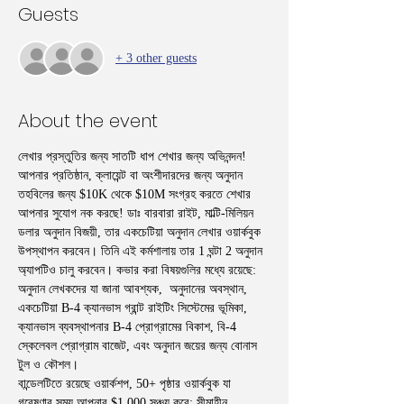
Guests
+ 3 other guests
About the event
লেখার প্রস্তুতির জন্য সাতটি ধাপ শেখার জন্য অভিনন্দন! 
আপনার প্রতিষ্ঠান, ক্লায়েন্ট বা অংশীদারদের জন্য অনুদান 
তহবিলের জন্য $10K থেকে $10M সংগ্রহ করতে শেখার 
আপনার সুযোগ নক করছে! ডাঃ বারবারা রাইট, মাল্টি-মিলিয়ন 
ডলার অনুদান বিজয়ী, তার একচেটিয়া অনুদান লেখার ওয়ার্কবুক 
উপস্থাপন করবেন। তিনি এই কর্মশালায় তার 1 ঘন্টা 2 অনুদান 
অ্যাপটিও চালু করবেন। কভার করা বিষয়গুলির মধ্যে রয়েছে: 
অনুদান লেখকদের যা জানা আবশ্যক,  অনুদানের অবস্থান, 
একচেটিয়া B-4 ক্যানভাস গ্রান্ট রাইটিং সিস্টেমের ভূমিকা, 
ক্যানভাস ব্যবস্থাপনার B-4 প্রোগ্রামের বিকাশ, বি-4 
স্কেলেবল প্রোগ্রাম বাজেট, এবং অনুদান জয়ের জন্য বোনাস 
টুল ও কৌশল।
বান্ডেলটিতে রয়েছে ওয়ার্কশপ, 50+ পৃষ্ঠার ওয়ার্কবুক যা 
গবেষণার সময় আপনার $1,000 সঞ্চয় করে; সীমাহীন 