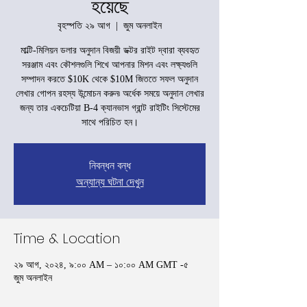
হয়েছে
বৃহস্পতি ২৯ আগ
  |  
জুম অনলাইন
মাল্টি-মিলিয়ন ডলার অনুদান বিজয়ী ডক্টর রাইট দ্বারা ব্যবহৃত
সরঞ্জাম এবং কৌশলগুলি শিখে আপনার মিশন এবং লক্ষ্যগুলি
সম্পাদন করতে $10K থেকে $10M জিততে সফল অনুদান
লেখার গোপন রহস্য উন্মোচন করুন৷ অর্ধেক সময়ে অনুদান লেখার
জন্য তার একচেটিয়া B-4 ক্যানভাস গ্রান্ট রাইটিং সিস্টেমের
সাথে পরিচিত হন।
নিবন্ধন বন্ধ
অন্যান্য ঘটনা দেখুন
Time & Location
২৯ আগ, ২০২৪, ৯:০০ AM – ১০:০০ AM GMT -৫
জুম অনলাইন