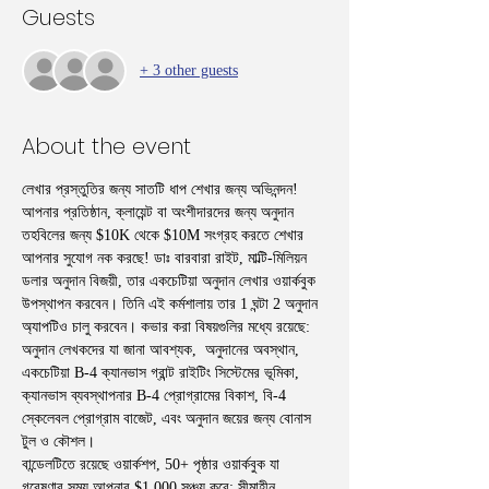
Guests
+ 3 other guests
About the event
লেখার প্রস্তুতির জন্য সাতটি ধাপ শেখার জন্য অভিনন্দন! 
আপনার প্রতিষ্ঠান, ক্লায়েন্ট বা অংশীদারদের জন্য অনুদান 
তহবিলের জন্য $10K থেকে $10M সংগ্রহ করতে শেখার 
আপনার সুযোগ নক করছে! ডাঃ বারবারা রাইট, মাল্টি-মিলিয়ন 
ডলার অনুদান বিজয়ী, তার একচেটিয়া অনুদান লেখার ওয়ার্কবুক 
উপস্থাপন করবেন। তিনি এই কর্মশালায় তার 1 ঘন্টা 2 অনুদান 
অ্যাপটিও চালু করবেন। কভার করা বিষয়গুলির মধ্যে রয়েছে: 
অনুদান লেখকদের যা জানা আবশ্যক,  অনুদানের অবস্থান, 
একচেটিয়া B-4 ক্যানভাস গ্রান্ট রাইটিং সিস্টেমের ভূমিকা, 
ক্যানভাস ব্যবস্থাপনার B-4 প্রোগ্রামের বিকাশ, বি-4 
স্কেলেবল প্রোগ্রাম বাজেট, এবং অনুদান জয়ের জন্য বোনাস 
টুল ও কৌশল।
বান্ডেলটিতে রয়েছে ওয়ার্কশপ, 50+ পৃষ্ঠার ওয়ার্কবুক যা 
গবেষণার সময় আপনার $1,000 সঞ্চয় করে; সীমাহীন 