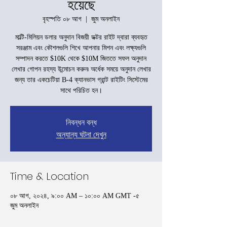
হয়েছে
বৃহস্পতি ০৮ আগ
  |  
জুম অনলাইন
মাল্টি-মিলিয়ন ডলার অনুদান বিজয়ী ডক্টর রাইট দ্বারা ব্যবহৃত
সরঞ্জাম এবং কৌশলগুলি শিখে আপনার মিশন এবং লক্ষ্যগুলি
সম্পাদন করতে $10K থেকে $10M জিততে সফল অনুদান
লেখার গোপন রহস্য উন্মোচন করুন৷ অর্ধেক সময়ে অনুদান লেখার
জন্য তার একচেটিয়া B-4 ক্যানভাস গ্রান্ট রাইটিং সিস্টেমের
সাথে পরিচিত হন।
নিবন্ধন বন্ধ
অন্যান্য ঘটনা দেখুন
Time & Location
০৮ আগ, ২০২৪, ৯:০০ AM – ১০:০০ AM GMT -৫
জুম অনলাইন