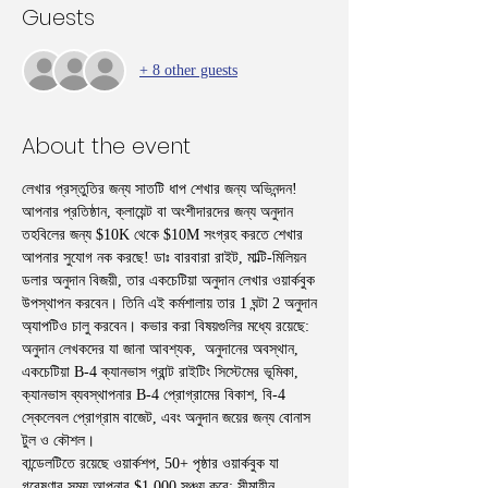
Guests
+ 8 other guests
About the event
লেখার প্রস্তুতির জন্য সাতটি ধাপ শেখার জন্য অভিনন্দন! 
আপনার প্রতিষ্ঠান, ক্লায়েন্ট বা অংশীদারদের জন্য অনুদান 
তহবিলের জন্য $10K থেকে $10M সংগ্রহ করতে শেখার 
আপনার সুযোগ নক করছে! ডাঃ বারবারা রাইট, মাল্টি-মিলিয়ন 
ডলার অনুদান বিজয়ী, তার একচেটিয়া অনুদান লেখার ওয়ার্কবুক 
উপস্থাপন করবেন। তিনি এই কর্মশালায় তার 1 ঘন্টা 2 অনুদান 
অ্যাপটিও চালু করবেন। কভার করা বিষয়গুলির মধ্যে রয়েছে: 
অনুদান লেখকদের যা জানা আবশ্যক,  অনুদানের অবস্থান, 
একচেটিয়া B-4 ক্যানভাস গ্রান্ট রাইটিং সিস্টেমের ভূমিকা, 
ক্যানভাস ব্যবস্থাপনার B-4 প্রোগ্রামের বিকাশ, বি-4 
স্কেলেবল প্রোগ্রাম বাজেট, এবং অনুদান জয়ের জন্য বোনাস 
টুল ও কৌশল।
বান্ডেলটিতে রয়েছে ওয়ার্কশপ, 50+ পৃষ্ঠার ওয়ার্কবুক যা 
গবেষণার সময় আপনার $1,000 সঞ্চয় করে; সীমাহীন 