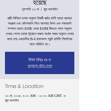
হয়েছে
বৃহস্পতি ২২ মে
  |  
জুম অনলাইন
মাল্টি-মিলিয়ন ডলার অনুদান বিজয়ী ডক্টর রাইট দ্বারা ব্যবহৃত
সরঞ্জাম এবং কৌশলগুলি শিখে আপনার মিশন এবং লক্ষ্যগুলি
সম্পাদন করতে $10K থেকে $10M জিততে সফল অনুদান
লেখার গোপন রহস্য উন্মোচন করুন৷ অর্ধেক সময়ে অনুদান লেখার
জন্য তার একচেটিয়া B-4 ক্যানভাস গ্রান্ট রাইটিং সিস্টেমের
সাথে পরিচিত হন।
টিকিট বিক্রি হয় না
অন্যান্য ঘটনা দেখুন
Time & Location
২২ মে, ২০২৫, ৯:০০ AM – ১০:০০ AM GMT -৫
জুম অনলাইন