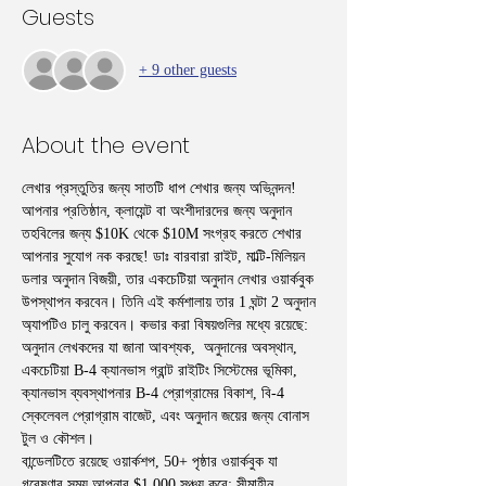
Guests
+ 9 other guests
About the event
লেখার প্রস্তুতির জন্য সাতটি ধাপ শেখার জন্য অভিনন্দন! 
আপনার প্রতিষ্ঠান, ক্লায়েন্ট বা অংশীদারদের জন্য অনুদান 
তহবিলের জন্য $10K থেকে $10M সংগ্রহ করতে শেখার 
আপনার সুযোগ নক করছে! ডাঃ বারবারা রাইট, মাল্টি-মিলিয়ন 
ডলার অনুদান বিজয়ী, তার একচেটিয়া অনুদান লেখার ওয়ার্কবুক 
উপস্থাপন করবেন। তিনি এই কর্মশালায় তার 1 ঘন্টা 2 অনুদান 
অ্যাপটিও চালু করবেন। কভার করা বিষয়গুলির মধ্যে রয়েছে: 
অনুদান লেখকদের যা জানা আবশ্যক,  অনুদানের অবস্থান, 
একচেটিয়া B-4 ক্যানভাস গ্রান্ট রাইটিং সিস্টেমের ভূমিকা, 
ক্যানভাস ব্যবস্থাপনার B-4 প্রোগ্রামের বিকাশ, বি-4 
স্কেলেবল প্রোগ্রাম বাজেট, এবং অনুদান জয়ের জন্য বোনাস 
টুল ও কৌশল।
বান্ডেলটিতে রয়েছে ওয়ার্কশপ, 50+ পৃষ্ঠার ওয়ার্কবুক যা 
গবেষণার সময় আপনার $1,000 সঞ্চয় করে; সীমাহীন 