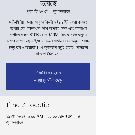
হয়েছে
বৃহস্পতি ২৯ মে
  |  
জুম অনলাইন
মাল্টি-মিলিয়ন ডলার অনুদান বিজয়ী ডক্টর রাইট দ্বারা ব্যবহৃত
সরঞ্জাম এবং কৌশলগুলি শিখে আপনার মিশন এবং লক্ষ্যগুলি
সম্পাদন করতে $10K থেকে $10M জিততে সফল অনুদান
লেখার গোপন রহস্য উন্মোচন করুন৷ অর্ধেক সময়ে অনুদান লেখার
জন্য তার একচেটিয়া B-4 ক্যানভাস গ্রান্ট রাইটিং সিস্টেমের
সাথে পরিচিত হন।
টিকিট বিক্রি হয় না
অন্যান্য ঘটনা দেখুন
Time & Location
২৯ মে, ২০২৫, ৯:০০ AM – ১০:০০ AM GMT -৫
জুম অনলাইন