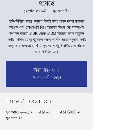
হয়েছে
বৃহস্পতি ২৩ অক্টো
  |  
জুম অনলাইন
মাল্টি-মিলিয়ন ডলার অনুদান বিজয়ী ডক্টর রাইট দ্বারা ব্যবহৃত
সরঞ্জাম এবং কৌশলগুলি শিখে আপনার মিশন এবং লক্ষ্যগুলি
সম্পাদন করতে $10K থেকে $10M জিততে সফল অনুদান
লেখার গোপন রহস্য উন্মোচন করুন৷ অর্ধেক সময়ে অনুদান লেখার
জন্য তার একচেটিয়া B-4 ক্যানভাস গ্রান্ট রাইটিং সিস্টেমের
সাথে পরিচিত হন।
টিকিট বিক্রি হয় না
অন্যান্য ঘটনা দেখুন
Time & Location
২৩ অক্টো, ২০২৫, ৯:০০ AM – ১০:০০ AM GMT -৫
জুম অনলাইন