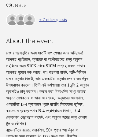
Guests
+ 7 other guests
About the event
লেখার প্রস্তুতির জন্য সাতটি ধাপ শেখার জন্য অভিনন্দন! 
আপনার প্রতিষ্ঠান, ক্লায়েন্ট বা অংশীদারদের জন্য অনুদান 
তহবিলের জন্য $10K থেকে $10M সংগ্রহ করতে শেখার 
আপনার সুযোগ নক করছে! ডাঃ বারবারা রাইট, মাল্টি-মিলিয়ন 
ডলার অনুদান বিজয়ী, তার একচেটিয়া অনুদান লেখার ওয়ার্কবুক 
উপস্থাপন করবেন। তিনি এই কর্মশালায় তার 1 ঘন্টা 2 অনুদান 
অ্যাপটিও চালু করবেন। কভার করা বিষয়গুলির মধ্যে রয়েছে: 
অনুদান লেখকদের যা জানা আবশ্যক,  অনুদানের অবস্থান, 
একচেটিয়া B-4 ক্যানভাস গ্রান্ট রাইটিং সিস্টেমের ভূমিকা, 
ক্যানভাস ব্যবস্থাপনার B-4 প্রোগ্রামের বিকাশ, বি-4 
স্কেলেবল প্রোগ্রাম বাজেট, এবং অনুদান জয়ের জন্য বোনাস 
টুল ও কৌশল।
বান্ডেলটিতে রয়েছে ওয়ার্কশপ, 50+ পৃষ্ঠার ওয়ার্কবুক যা 
গবেষণার সময় আপনার $1,000 সঞ্চয় করে; সীমাহীন 