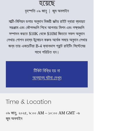
হয়েছে
বৃহস্পতি ০৯ জানু
  |  
জুম অনলাইন
মাল্টি-মিলিয়ন ডলার অনুদান বিজয়ী ডক্টর রাইট দ্বারা ব্যবহৃত
সরঞ্জাম এবং কৌশলগুলি শিখে আপনার মিশন এবং লক্ষ্যগুলি
সম্পাদন করতে $10K থেকে $10M জিততে সফল অনুদান
লেখার গোপন রহস্য উন্মোচন করুন৷ অর্ধেক সময়ে অনুদান লেখার
জন্য তার একচেটিয়া B-4 ক্যানভাস গ্রান্ট রাইটিং সিস্টেমের
সাথে পরিচিত হন।
টিকিট বিক্রি হয় না
অন্যান্য ঘটনা দেখুন
Time & Location
০৯ জানু, ২০২৫, ৯:০০ AM – ১০:০০ AM GMT -৬
জুম অনলাইন