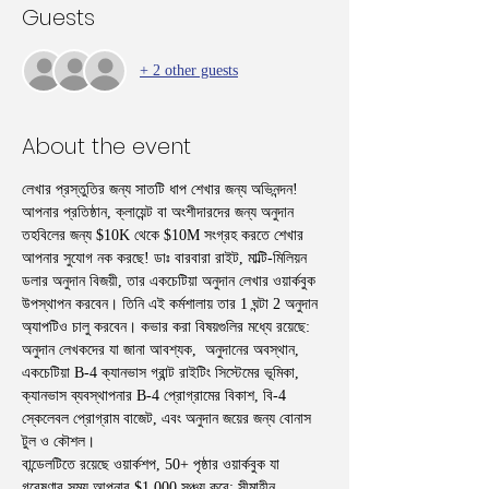
Guests
+ 2 other guests
About the event
লেখার প্রস্তুতির জন্য সাতটি ধাপ শেখার জন্য অভিনন্দন! 
আপনার প্রতিষ্ঠান, ক্লায়েন্ট বা অংশীদারদের জন্য অনুদান 
তহবিলের জন্য $10K থেকে $10M সংগ্রহ করতে শেখার 
আপনার সুযোগ নক করছে! ডাঃ বারবারা রাইট, মাল্টি-মিলিয়ন 
ডলার অনুদান বিজয়ী, তার একচেটিয়া অনুদান লেখার ওয়ার্কবুক 
উপস্থাপন করবেন। তিনি এই কর্মশালায় তার 1 ঘন্টা 2 অনুদান 
অ্যাপটিও চালু করবেন। কভার করা বিষয়গুলির মধ্যে রয়েছে: 
অনুদান লেখকদের যা জানা আবশ্যক,  অনুদানের অবস্থান, 
একচেটিয়া B-4 ক্যানভাস গ্রান্ট রাইটিং সিস্টেমের ভূমিকা, 
ক্যানভাস ব্যবস্থাপনার B-4 প্রোগ্রামের বিকাশ, বি-4 
স্কেলেবল প্রোগ্রাম বাজেট, এবং অনুদান জয়ের জন্য বোনাস 
টুল ও কৌশল।
বান্ডেলটিতে রয়েছে ওয়ার্কশপ, 50+ পৃষ্ঠার ওয়ার্কবুক যা 
গবেষণার সময় আপনার $1,000 সঞ্চয় করে; সীমাহীন 