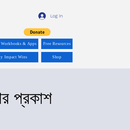
Log In
 Workbooks & Apps
Free Resources
ity Impact Wins
Shop
ার প্রকাশ