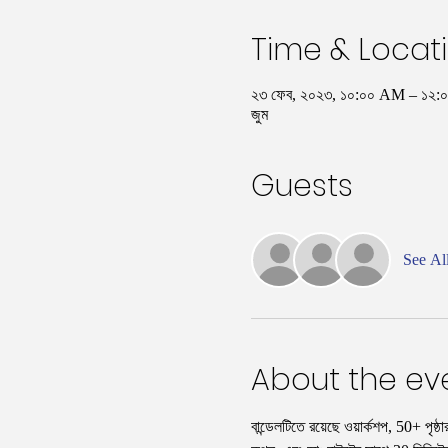
Time & Locat
২৩ ফেব, ২০২৩, ১০:০০ AM – ১২
জুম
Guests
See Al
About the ev
বান্ডেলটিতে রয়েছে ওয়ার্কশপ, 50+ পৃষ্