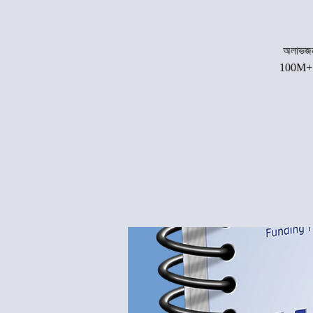
অলাভজনক
100M+ $$