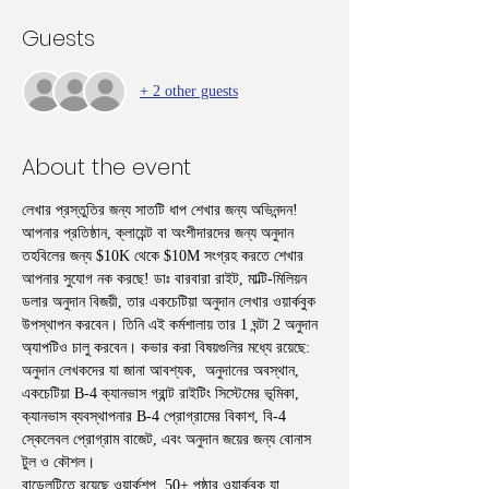
Guests
+ 2 other guests
About the event
লেখার প্রস্তুতির জন্য সাতটি ধাপ শেখার জন্য অভিনন্দন! 
আপনার প্রতিষ্ঠান, ক্লায়েন্ট বা অংশীদারদের জন্য অনুদান 
তহবিলের জন্য $10K থেকে $10M সংগ্রহ করতে শেখার 
আপনার সুযোগ নক করছে! ডাঃ বারবারা রাইট, মাল্টি-মিলিয়ন 
ডলার অনুদান বিজয়ী, তার একচেটিয়া অনুদান লেখার ওয়ার্কবুক 
উপস্থাপন করবেন। তিনি এই কর্মশালায় তার 1 ঘন্টা 2 অনুদান 
অ্যাপটিও চালু করবেন। কভার করা বিষয়গুলির মধ্যে রয়েছে: 
অনুদান লেখকদের যা জানা আবশ্যক,  অনুদানের অবস্থান, 
একচেটিয়া B-4 ক্যানভাস গ্রান্ট রাইটিং সিস্টেমের ভূমিকা, 
ক্যানভাস ব্যবস্থাপনার B-4 প্রোগ্রামের বিকাশ, বি-4 
স্কেলেবল প্রোগ্রাম বাজেট, এবং অনুদান জয়ের জন্য বোনাস 
টুল ও কৌশল।
বান্ডেলটিতে রয়েছে ওয়ার্কশপ, 50+ পৃষ্ঠার ওয়ার্কবুক যা 