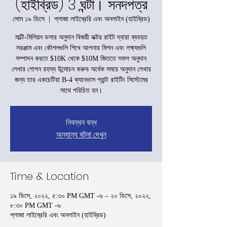
(হাইব্রিড) 3 ঘন্টা। সনদপত্র
সোম ১৯ ডিসে
  |  
প্লাজা লাইব্রেরি এবং অনলাইন (হাইব্রিড)
মাল্টি-মিলিয়ন ডলার অনুদান বিজয়ী ডক্টর রাইট দ্বারা ব্যবহৃত
সরঞ্জাম এবং কৌশলগুলি শিখে আপনার মিশন এবং লক্ষ্যগুলি
সম্পাদন করতে $10K থেকে $10M জিততে সফল অনুদান
লেখার গোপন রহস্য উন্মোচন করুন৷ অর্ধেক সময়ে অনুদান লেখার
জন্য তার একচেটিয়া B-4 ক্যানভাস গ্রান্ট রাইটিং সিস্টেমের
সাথে পরিচিত হন।
নিবন্ধন বন্ধ
অন্যান্য ঘটনা দেখুন
Time & Location
১৯ ডিসে, ২০২২, ৫:৩০ PM GMT -৬ – ২০ ডিসে, ২০২২,
৮:৩০ PM GMT -৬
প্লাজা লাইব্রেরি এবং অনলাইন (হাইব্রিড)