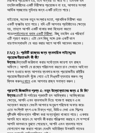
নিরীক্ষার প্রয়োজন হয়, তবে অন্যরা তা করে না। এমনকি যদি
তহবিলকারীদের একটি নিরীক্ষার প্রয়োজন না হয়, আপনার সংস্থা
আর্থিক স্বচ্ছতার সুবিধার জন্য একটি চাইতে পারে।
যাইহোক, অনেক নতুন সংস্থার মতো, প্রাথমিক নিরীক্ষা খরচ
একটি ফ্যাক্টর হতে পারে। যদি এটি আপনার প্রতিষ্ঠানের ক্ষেত্রে
হয়, তাহলে আপনি একটি থাকার কথা বিবেচনা করতে
পারেন
পর্যালোচনা বনাম একটি নিরীক্ষা
. কিছু তহবিল এর পরিবর্তে
এটি গ্রহণ করবে। এটা বেশ কিছু সঙ্গে চেক একটি ভাল
ধারণা
সংস্থাগুলি
যে খরচ করার আগে আপনি আবেদন করবেন।
FAQ 3: প্রতিটি রাজ্যের জন্য ব্যবসায়িক লাইসেন্সের
প্রয়োজনীয়তাগুলি কী কী?
উত্তর:
উত্তরটি জরিমানা করার সর্বোত্তম জায়গা হল রাজ্য
অফিসে। আপনি যে রাজ্যে পরিচালনা করতে চান সেখানে আইনত
সফল হওয়ার জন্য আপনার ব্যবসার জন্য প্রয়োজনীয় রাষ্ট্রীয়
প্রয়োজনীয়তাগুলি খুঁজে পেতে এই লিঙ্কটি ব্যবহার করুন৷ শুধু
ক্লিক করুন
এখানে
এবং আপনার রাজ্য সনাক্ত করুন।
প্রায়শই জিজ্ঞাসিত প্রশ্ন 4: নতুন উদ্যোক্তাদের জন্য 4 ডি কি?
উত্তর:
চারটি ডি পর্যায়ের প্রথমটি হল আবিষ্কার। আবিষ্কারের
ক্ষেত্রে, আপনি এমন ব্যবসাগুলি নিয়ে গবেষণা করছেন এবং
অন্বেষণ করছেন যেগুলি আপনার অনুরূপ পরিষেবা অফার করে৷
এতে সংশ্লিষ্ট ব্লগ এবং নিবন্ধ পড়া, ভিডিও দেখা এবং শিল্পের
দৃষ্টিভঙ্গি পরিসংখ্যান পরীক্ষা করা অন্তর্ভুক্ত থাকতে পারে। একবার
আপনি মনে করেন যে আপনি কী করার পরিকল্পনা করছেন সে সম্পর্কে
আপনি ভালভাবে বুঝতে পেরেছেন, আপনি এমন ব্যবসার সাথে
যোগাযোগ শুরু করতে পারেন যেগুলি অতিরিক্ত উসকানি লাভের