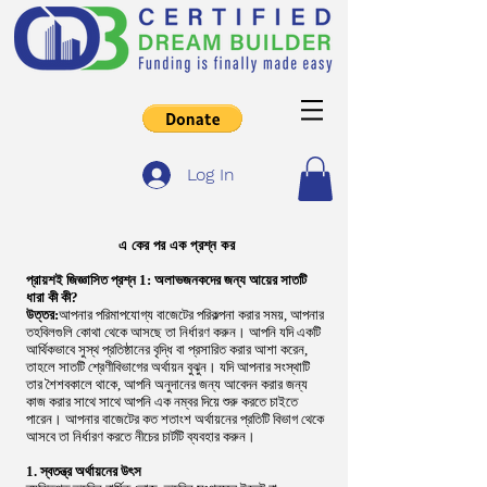
Log In
এ কের পর এক প্রশ্ন কর
প্রায়শই জিজ্ঞাসিত প্রশ্ন 1: অলাভজনকদের জন্য আয়ের সাতটি
ধারা কী কী?
উত্তর:
আপনার পরিমাপযোগ্য বাজেটের পরিকল্পনা করার সময়, আপনার
তহবিলগুলি কোথা থেকে আসছে তা নির্ধারণ করুন। আপনি যদি একটি
আর্থিকভাবে সুস্থ প্রতিষ্ঠানের বৃদ্ধি বা প্রসারিত করার আশা করেন,
তাহলে সাতটি শ্রেণীবিভাগের অর্থায়ন বুঝুন। যদি আপনার সংস্থাটি
তার শৈশবকালে থাকে, আপনি অনুদানের জন্য আবেদন করার জন্য
কাজ করার সাথে সাথে আপনি এক নম্বর দিয়ে শুরু করতে চাইতে
পারেন। আপনার বাজেটের কত শতাংশ অর্থায়নের প্রতিটি বিভাগ থেকে
আসবে তা নির্ধারণ করতে নীচের চার্টটি ব্যবহার করুন।
1. স্বতন্ত্র অর্থায়নের উৎস