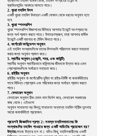
ব্যক্তিগত তহবিল বার্ষিক ভোজ, তহবিল সংগ্রহের ইভেন্ট বা
ক্রাউডফান্ডিং আকারে আসতে পারে।
2. খুচরা তহবিল উৎস
একটি খুচরা তহবিল উদাহরণ একটি দোকান থেকে ধরনের অনুদান হতে
হবে.
3. খুচরা স্পনসরশিপ
খুচরা স্পনসরশিপ বিজ্ঞাপনের বিনিময়ে আপনার ইভেন্টে অংশগ্রহণের
জন্য অর্থ প্রদান করতে পারে। উদাহরণস্বরূপ, তারা আপনার বার্ষিক
ইভেন্টে একটি ব্যানার বা টেবিল কিনতে পারে।
4. কর্পোরেট/ফাউন্ডেশন অনুদান
এই তহবিল সংস্থাগুলিকে তাদের মিশনগুলি পরিচালনা করতে সহায়তা
করার জন্য অনুদান প্রদান করে।
5. স্থানীয় অনুদান (এজেন্সি, শহর, এবং কাউন্টি)
স্থানীয় অনুদান স্থানীয়ভাবে বাসিন্দাদের জীবনকে উন্নত করে এমন
প্রোগ্রামগুলিকে অর্থায়নে সহায়তা করে।
6. রাষ্ট্রীয় অনুদান
রাষ্ট্রীয় অনুদান বা কর্পোরেটিভ চুক্তি যা রাষ্ট্র-নির্দিষ্ট যা জবাবদিহিতার
সাথে বিভিন্ন প্রোগ্রাম এবং পরিষেবার জন্য অর্থায়ন প্রদান করতে
পারে।
7. ফেডারেল অনুদান
ফেডারেল অনুদান ঠিক যেমন নাম নির্দেশ করে, ফেডারেল সরকারের
কাছ থেকে। এইগুলো
অনুদান সাধারণত বড় কিন্তু সাধারণত অন্যান্য তহবিল স্ট্রীম তুলনায়
আরো জবাবদিহিতা প্রয়োজন.
প্রায়শই জিজ্ঞাসিত প্রশ্ন 2: সমস্ত তহবিলদাতাদের কি
সংস্থাগুলির তহবিল পাওয়ার জন্য একটি অডিটের প্রয়োজন হয়?
উত্তর:
সহজ উত্তর হল না। যদিও কিছু তহবিলকারীদের একটি