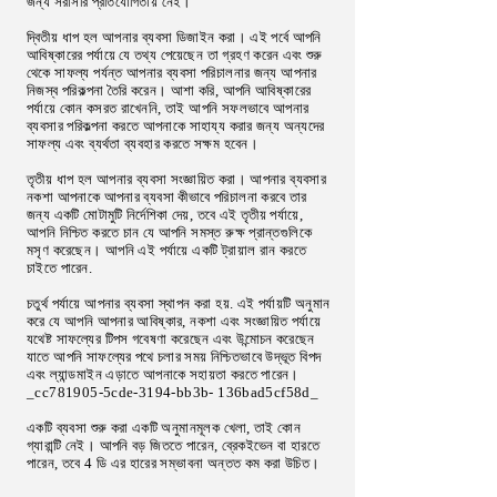
জন্য সরাসরি প্রতিযোগিতায় নেই।
দ্বিতীয় ধাপ হল আপনার ব্যবসা ডিজাইন করা। এই পর্বে আপনি
আবিষ্কারের পর্যায়ে যে তথ্য পেয়েছেন তা গ্রহণ করেন এবং শুরু
থেকে সাফল্য পর্যন্ত আপনার ব্যবসা পরিচালনার জন্য আপনার
নিজস্ব পরিকল্পনা তৈরি করেন। আশা করি, আপনি আবিষ্কারের
পর্যায়ে কোন কসরত রাখেননি, তাই আপনি সফলভাবে আপনার
ব্যবসার পরিকল্পনা করতে আপনাকে সাহায্য করার জন্য অন্যদের
সাফল্য এবং ব্যর্থতা ব্যবহার করতে সক্ষম হবেন।
তৃতীয় ধাপ হল আপনার ব্যবসা সংজ্ঞায়িত করা। আপনার ব্যবসার
নকশা আপনাকে আপনার ব্যবসা কীভাবে পরিচালনা করবে তার
জন্য একটি মোটামুটি নির্দেশিকা দেয়, তবে এই তৃতীয় পর্যায়ে,
আপনি নিশ্চিত করতে চান যে আপনি সমস্ত রুক্ষ প্রান্তগুলিকে
মসৃণ করেছেন। আপনি এই পর্যায়ে একটি ট্রায়াল রান করতে
চাইতে পারেন.
চতুর্থ পর্যায়ে আপনার ব্যবসা স্থাপন করা হয়. এই পর্যায়টি অনুমান
করে যে আপনি আপনার আবিষ্কার, নকশা এবং সংজ্ঞায়িত পর্যায়ে
যথেষ্ট সাফল্যের টিপস গবেষণা করেছেন এবং উন্মোচন করেছেন
যাতে আপনি সাফল্যের পথে চলার সময় নিশ্চিতভাবে উদ্ভূত বিপদ
এবং ল্যান্ডমাইন এড়াতে আপনাকে সহায়তা করতে পারেন।
_cc781905-5cde-3194-bb3b- 136bad5cf58d_
একটি ব্যবসা শুরু করা একটি অনুমানমূলক খেলা, তাই কোন
গ্যারান্টি নেই। আপনি বড় জিততে পারেন, ব্রেকইভেন বা হারতে
পারেন, তবে 4 ডি এর হারের সম্ভাবনা অন্তত কম করা উচিত।